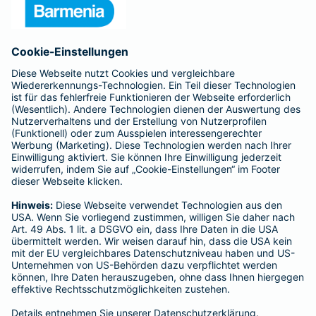
Unternehmen
Anfahrt
Affiliate-Partner werden
Barmenia ist Teil der BarmeniaGothaer
BELIEBTE SEITEN
Kranken-Zusatzversicherung
Tierversicherungen
Haftpflichtversicherung
Hausratversicherung
SERVICE
Adresse ändern
Schaden melden
Kilometerstandsmeldung
Serviceübersicht