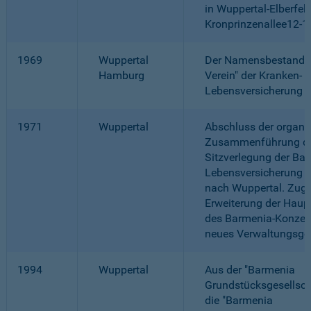
in Wuppertal-Elberfeld
Kronprinzenallee12-1
1969
Wuppertal
Der Namensbestandtei
Hamburg
Verein" der Kranken- 
Lebensversicherung en
1971
Wuppertal
Abschluss der organi
Zusammenführung du
Sitzverlegung der Ba
Lebensversicherung 
nach Wuppertal. Zugl
Erweiterung der Haup
des Barmenia-Konzern
neues Verwaltungsge
1994
Wuppertal
Aus der "Barmenia
Grundstücksgesellsch
die "Barmenia