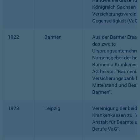
Handwerkerkasse für
Königreich Sachsen -
Versicherungsverein 
Gegenseitigkeit (VaG)
1922
Barmen
Aus der Barmer Ersat
das zweite
Ursprungsunternehme
Namensgeber der heu
Barmenia Krankenver
AG hervor: "Barmenia
Versicherungsbank fü
Mittelstand und Bea
Barmen".
1923
Leipzig
Vereinigung der beide
Krankenkassen zu "Ve
Anstalt für Beamte un
Berufe VaG".