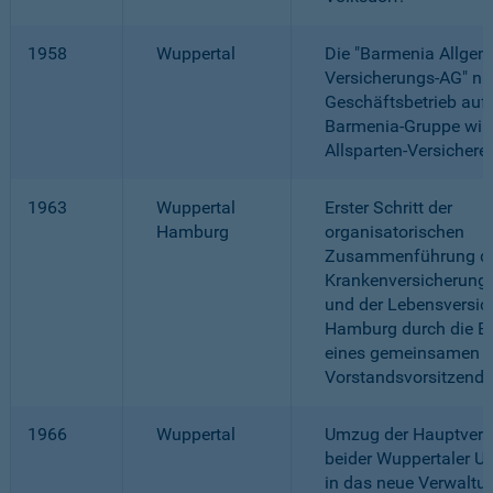
1958
Wuppertal
Die "Barmenia Allgem
Versicherungs-AG" ni
Geschäftsbetrieb auf.
Barmenia-Gruppe wir
Allsparten-Versicherer
1963
Wuppertal
Erster Schritt der
Hamburg
organisatorischen
Zusammenführung d
Krankenversicherung 
und der Lebensversic
Hamburg durch die Be
eines gemeinsamen
Vorstandsvorsitzende
1966
Wuppertal
Umzug der Hauptverw
beider Wuppertaler 
in das neue Verwalt