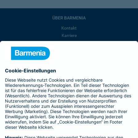
ÜBER BARMENIA
Kontakt
Karriere
Presse
Unternehmen
Anfahrt
Affiliate-Partner werden
Barmenia ist Teil der BarmeniaGothaer
BELIEBTE SEITEN
Kranken-Zusatzversicherung
Tierversicherungen
Haftpflichtversicherung
Hausratversicherung
SERVICE