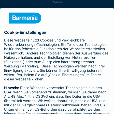
Presse
Unternehmen
Anfahrt
Affiliate-Partner werden
Barmenia ist Teil der BarmeniaGothaer
BELIEBTE SEITEN
Kranken-Zusatzversicherung
Tierversicherungen
Haftpflichtversicherung
Hausratversicherung
SERVICE
Adresse ändern
Schaden melden
Kilometerstandsmeldung
Serviceübersicht