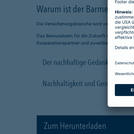
Warum ist der Barmenia das 
Die Versicherungsbranche wird von der Mehrhei
Das Bewusstsein für die Zukunft und die nach
Kooperationspartner und zuverlässiger Vertrie
Der nachhaltige Gedanke
Nachhaltigkeit und Gesundheit
Zum Herunterladen