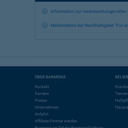
Information zur verantwortungsvollen
Meilensteine der Nachhaltigkeit "Für ei
ÜBER BARMENIA
BELIE
Kontakt
Kranke
Karriere
Tierve
Presse
Haftpfl
Unternehmen
Hausra
Anfahrt
Affiliate-Partner werden
Barmenia ist Teil der BarmeniaGothaer