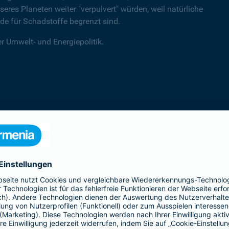
res Planeten weiter "verpulvert" würden, weil natürliche
e für Schadstoffe begrenzt sind.
r Umwelt- und Energiepolitik.
ogische Dimension hinaus eine Richtschnur für zukunftsfähige Pol
ökologisch, ökonomisch und sozial tragfähigen Entwicklung fü
kunftsfähige Gesellschaft eine herausragende Verantwortung zu
tlicher Erfolg, ökologisches Bewusstsein und soziale Verantwortu
itik am Prinzip der Nachhaltigkeit ausgerichtet und verbindet 
ngungen - ganz im Interesse einer Gesellschaft, die vom Ertrag 