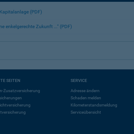
 Kapitalanlage (PDF)
ne enkelgerechte Zukunft ..." (PDF)
BTE SEITEN
SERVICE
n-Zusatzversicherung
Adresse ändern
rsicherungen
Schaden melden
ichtversicherung
Kilometerstandsmeldung
tversicherung
Serviceübersicht