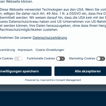
Thema Nachhaltigkeit so wichtig?
t der Bevölkerung als Vorbild angesehen. Gerade deshalb ist es
folgenden Generationen wurde schon früh geweckt. Als verantw
bspartner verfolgt man eine konsequente, nachhaltige Ausrichtu