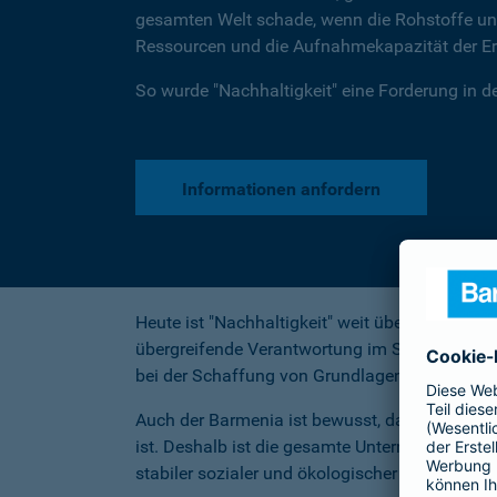
gesamten Welt schade, wenn die Rohstoffe unse
Ressourcen und die Aufnahmekapazität der Erd
So wurde "Nachhaltigkeit" eine Forderung in de
Informationen anfordern
Heute ist "Nachhaltigkeit" weit über die ökol
übergreifende Verantwortung im Sinne einer 
bei der Schaffung von Grundlagen für eine zu
Auch der Barmenia ist bewusst, dass wirtschaf
ist. Deshalb ist die gesamte Unternehmenspol
stabiler sozialer und ökologischer Rahmenbedi